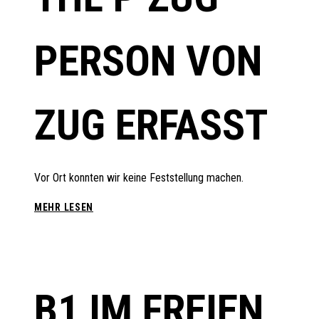
PERSON VON
ZUG ERFASST
Vor Ort konnten wir keine Feststellung machen.
THL
MEHR LESEN
P
ZUG
–
PERSON
VON
B1 IM FREIEN
ZUG
ERFASST