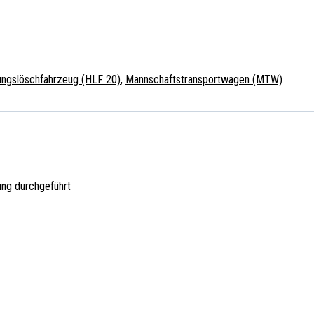
tungslöschfahrzeug (HLF 20)
,
Mannschaftstransportwagen (MTW)
ung durchgeführt