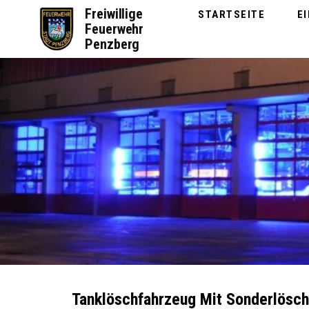
Zum
Freiwillige
STARTSEITE
E
Inhalt
Feuerwehr
springen
Penzberg
Tanklöschfahrzeug Mit Sonderlöschm