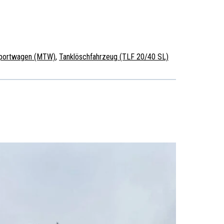
sportwagen (MTW)
,
Tanklöschfahrzeug (TLF 20/40 SL)