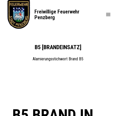
Zum
Inhalt
Freiwillige Feuerwehr
springen
Penzberg
B5 [BRANDEINSATZ]
Alamierungsstichwort Brand B5
B5 BRAND IN