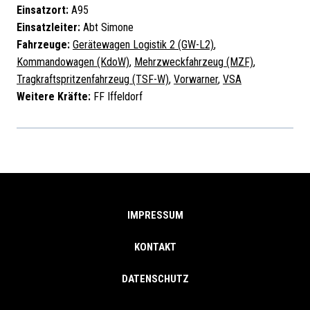
Einsatzort:
A95
Einsatzleiter:
Abt Simone
Fahrzeuge:
Gerätewagen Logistik 2 (GW-L2)
,
Kommandowagen (KdoW)
,
Mehrzweckfahrzeug (MZF)
,
Tragkraftspritzenfahrzeug (TSF-W)
,
Vorwarner
,
VSA
Weitere Kräfte:
FF Iffeldorf
IMPRESSUM
KONTAKT
DATENSCHUTZ