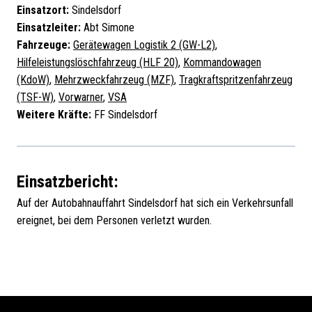
Einsatzort:
Sindelsdorf
Einsatzleiter:
Abt Simone
Fahrzeuge:
Gerätewagen Logistik 2 (GW-L2)
,
Hilfeleistungslöschfahrzeug (HLF 20)
,
Kommandowagen
(KdoW)
,
Mehrzweckfahrzeug (MZF)
,
Tragkraftspritzenfahrzeug
(TSF-W)
,
Vorwarner
,
VSA
Weitere Kräfte:
FF Sindelsdorf
Einsatzbericht:
Auf der Autobahnauffahrt Sindelsdorf hat sich ein Verkehrsunfall
ereignet, bei dem Personen verletzt wurden.