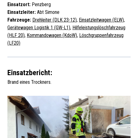
Einsatzort:
Penzberg
Einsatzleiter:
Abt Simone
Fahrzeuge:
Drehleiter (DLK 23-12)
,
Einsatzleitwagen (ELW)
,
Gerätewagen Logistik 1 (GW-L1)
,
Hilfeleistungslöschfahrzeug
(HLF 20)
,
Kommandowagen (KdoW)
,
Löschgruppenfahrzeug
(LF20)
Einsatzbericht:
Brand eines Trockners.