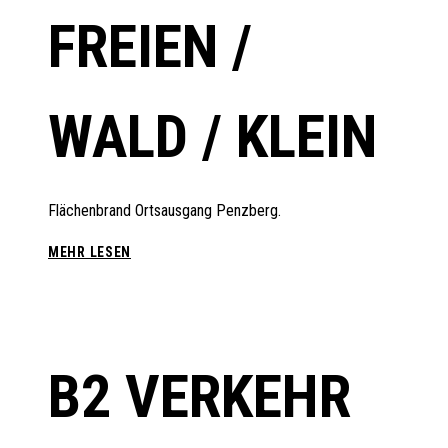
FREIEN /
WALD / KLEIN
Flächenbrand Ortsausgang Penzberg.
B2
MEHR LESEN
BRAND
IM
FREIEN
/
WALD
B2 VERKEHR
/
KLEIN