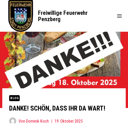
Zum
Inhalt
Freiwillige Feuerwehr
springen
Penzberg
BLOG
DANKE! SCHÖN, DASS IHR DA WART!
Von
Dominik Koch
19. Oktober 2025